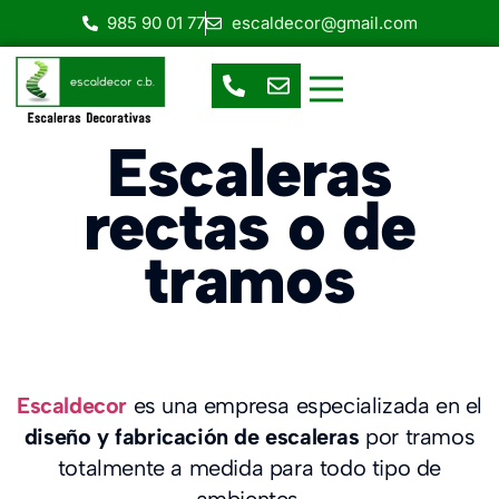
985 90 01 77
escaldecor@gmail.com
Escaleras de Caracol
Escaleras Helicoidales
Escalera en espacios reducidos
Escaleras prefabricadas
Escaleras rectas o de tramos
Escaleras
rectas o de
tramos
Escaldecor
es una empresa especializada en el
diseño y fabricación de escaleras
por tramos
totalmente a medida para todo tipo de