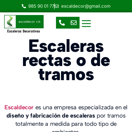
985 90 01 77
escaldecor@gmail.com
Escaleras de Caracol
Escaleras Helicoidales
Escalera en espacios reducidos
Escaleras prefabricadas
Escaleras rectas o de tramos
Escaleras
rectas o de
tramos
Escaldecor
es una empresa especializada en el
diseño y fabricación de escaleras
por tramos
totalmente a medida para todo tipo de