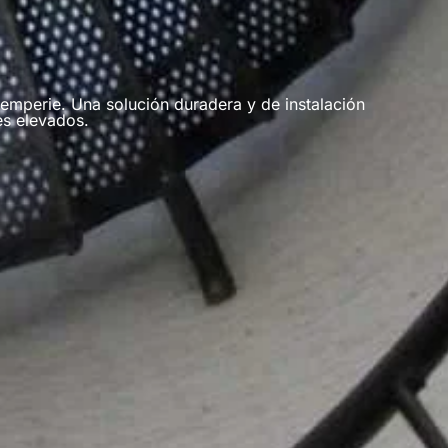
ntemperie. Una solución duradera y de instalación
es elevados.