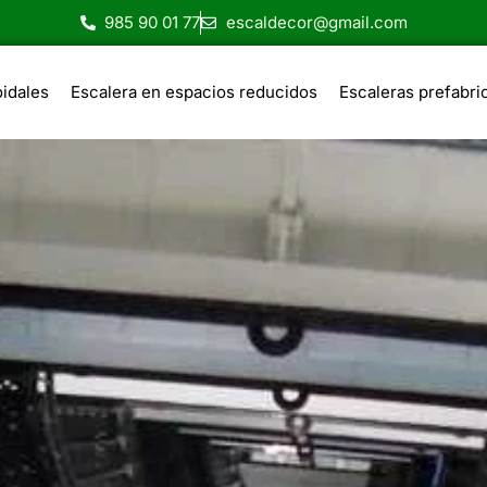
985 90 01 77
escaldecor@gmail.com
oidales
Escalera en espacios reducidos
Escaleras prefabri