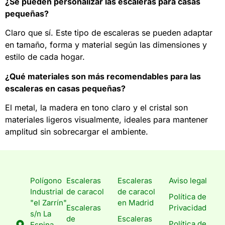
¿Se pueden personalizar las escaleras para casas
pequeñas?
Claro que sí. Este tipo de escaleras se pueden adaptar
en tamaño, forma y material según las dimensiones y
estilo de cada hogar.
¿Qué materiales son más recomendables para las
escaleras en casas pequeñas?
El metal, la madera en tono claro y el cristal son
materiales ligeros visualmente, ideales para mantener
amplitud sin sobrecargar el ambiente.
Polígono
Escaleras
Escaleras
Aviso legal
Industrial
de caracol
de caracol
Política de
"el Zarrín"
en Madrid
Escaleras
Privacidad
s/n La
de
Escaleras
Política de
Espina