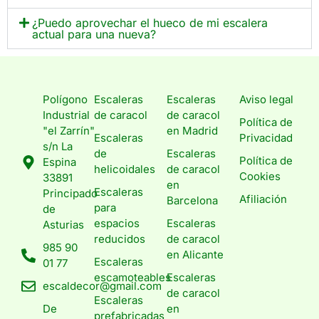
¿Puedo aprovechar el hueco de mi escalera
actual para una nueva?
Polígono
Escaleras
Escaleras
Aviso legal
Industrial
de caracol
de caracol
Política de
"el Zarrín"
en Madrid
Escaleras
Privacidad
s/n La
de
Escaleras
Política de
Espina
helicoidales
de caracol
Cookies
33891
en
Escaleras
Principado
Afiliación
Barcelona
para
de
espacios
Escaleras
Asturias
reducidos
de caracol
985 90
en Alicante
Escaleras
01 77
escamoteables
Escaleras
escaldecor@gmail.com
de caracol
Escaleras
De
en
prefabricadas