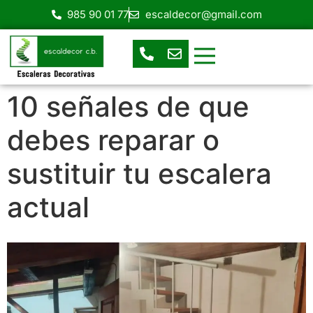
985 90 01 77
escaldecor@gmail.com
Escaleras de Caracol
Escaleras Helicoidales
Escalera en espacios reducidos
Escaleras prefabricadas
Escaleras rectas o de tramos
10 señales de que
debes reparar o
sustituir tu escalera
actual