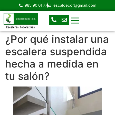
985 90 01 77
escaldecor@gmail.com
Escaleras de Caracol
Escaleras Helicoidales
Escalera en espacios reducidos
Escaleras prefabricadas
Escaleras rectas o de tramos
¿Por qué instalar una
escalera suspendida
hecha a medida en
tu salón?