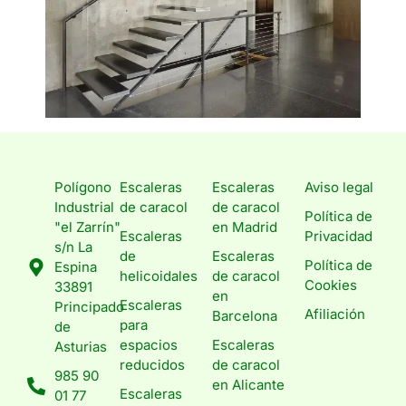
Polígono
Escaleras
Escaleras
Aviso legal
Industrial
de caracol
de caracol
Política de
"el Zarrín"
en Madrid
Escaleras
Privacidad
s/n La
de
Escaleras
Política de
Espina
helicoidales
de caracol
Cookies
33891
en
Escaleras
Principado
Afiliación
Barcelona
para
de
espacios
Escaleras
Asturias
reducidos
de caracol
985 90
en Alicante
Escaleras
01 77