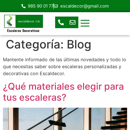
985 90 01 77
escaldecor@gmail.com
Escaleras de Caracol
Escaleras Helicoidales
Escalera en espacios reducidos
Escaleras prefabricadas
Escaleras rectas o de tramos
Categoría:
Blog
Mantente informado de las últimas novedades y todo lo
que necesitas saber sobre escaleras personalizadas y
decorativas con Escaldecor.
¿Qué materiales elegir para
tus escaleras?