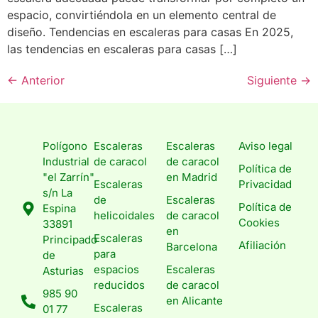
espacio, convirtiéndola en un elemento central de
diseño. Tendencias en escaleras para casas En 2025,
las tendencias en escaleras para casas […]
←
Anterior
Siguiente
→
Polígono
Escaleras
Escaleras
Aviso legal
Industrial
de caracol
de caracol
Política de
"el Zarrín"
en Madrid
Escaleras
Privacidad
s/n La
de
Escaleras
Política de
Espina
helicoidales
de caracol
Cookies
33891
en
Escaleras
Principado
Afiliación
Barcelona
para
de
espacios
Escaleras
Asturias
reducidos
de caracol
985 90
en Alicante
Escaleras
01 77