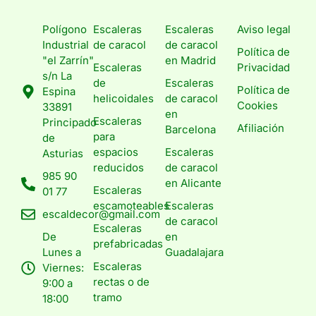
Polígono
Escaleras
Escaleras
Aviso legal
Industrial
de caracol
de caracol
Política de
"el Zarrín"
en Madrid
Escaleras
Privacidad
s/n La
de
Escaleras
Política de
Espina
helicoidales
de caracol
Cookies
33891
en
Escaleras
Principado
Afiliación
Barcelona
para
de
espacios
Escaleras
Asturias
reducidos
de caracol
985 90
en Alicante
Escaleras
01 77
escamoteables
Escaleras
escaldecor@gmail.com
de caracol
Escaleras
De
en
prefabricadas
Lunes a
Guadalajara
Escaleras
Viernes:
rectas o de
9:00 a
tramo
18:00