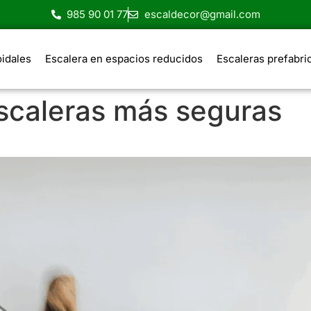
985 90 01 77
escaldecor@gmail.com
oidales
Escalera en espacios reducidos
Escaleras prefabri
scaleras más seguras