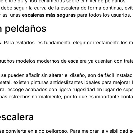
e entre 90 y 100 centímetros sobre el nivel de peldaños.
la debe seguir la curva de la escalera de forma continua, e
r así unas
escaleras más seguras
para todos los usuarios.
n peldaños
 Para evitarlos, es fundamental elegir correctamente los m
muchos modelos modernos de escalera ya cuentan con trata
s se pueden añadir sin alterar el diseño, son de fácil instala
etal, existen pinturas antideslizantes ideales para mejorar 
ra, escoge acabados con ligera rugosidad en lugar de supe
más estrechos normalmente, por lo que es importante conta
escalera
se convierta en algo peligroso. Para mejorar la visibilidad 