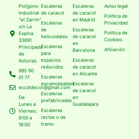
Polígono
Escaleras
Escaleras
Aviso legal
Industrial
de caracol
de caracol
Política de
"el Zarrín"
en Madrid
Escaleras
Privacidad
s/n La
de
Escaleras
Política de
Espina
helicoidales
de caracol
Cookies
33891
en
Escaleras
Principado
Afiliación
Barcelona
para
de
espacios
Escaleras
Asturias
reducidos
de caracol
985 90
en Alicante
Escaleras
01 77
escamoteables
Escaleras
escaldecor@gmail.com
de caracol
Escaleras
De
en
prefabricadas
Lunes a
Guadalajara
Escaleras
Viernes:
rectas o de
9:00 a
tramo
18:00