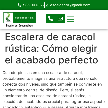
985 90 01 77
escaldecor@gmail.com
Escaleras de Caracol
Escaleras Helicoidales
Escalera en espacios reducidos
Escaleras prefabricadas
Escaleras rectas o de tramos
Escalera de caracol
rústica: Cómo elegir
el acabado perfecto
Cuando piensas en una escalera de caracol,
probablemente imaginas una estructura que no solo
conecta dos niveles, sino que también se convierte en
un elemento central de diseño. Pero, si estás
considerando una escalera de caracol rústica, la
elección del acabado es crucial para lograr ese aspecto
acogedor y auténtico que deseas. Aquí te mostramos