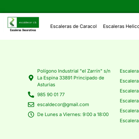
Escaleras de Caracol
Escaleras Helic
Polígono Industrial "el Zarrín" s/n
Escalera
La Espina 33891 Principado de
Escalera
Asturias
Escalera
985 90 01 77
Escaler
escaldecor@gmail.com
Escalera
De Lunes a Viernes: 9:00 a 18:00
Escalera