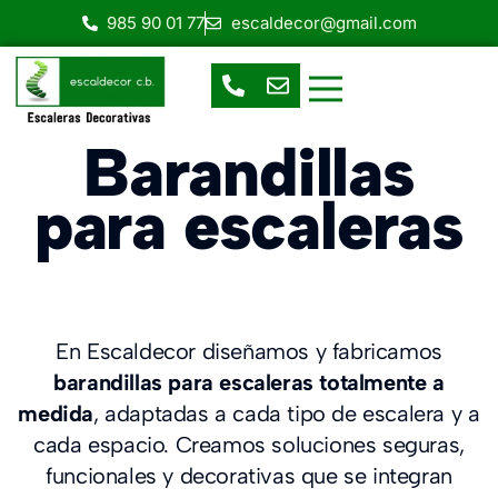
985 90 01 77
escaldecor@gmail.com
Escaleras de Caracol
Escaleras Helicoidales
Escalera en espacios reducidos
Escaleras prefabricadas
Escaleras rectas o de tramos
Barandillas
para escaleras
En Escaldecor diseñamos y fabricamos
barandillas para escaleras totalmente a
medida
, adaptadas a cada tipo de escalera y a
cada espacio. Creamos soluciones seguras,
funcionales y decorativas que se integran